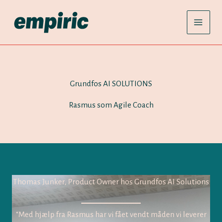
Gå
til
indholdet
Grundfos AI SOLUTIONS
Rasmus som Agile Coach
Thomas Junker, Product Owner hos Grundfos AI Solutions
“Med hjælp fra Rasmus har vi fået vendt måden vi leverer