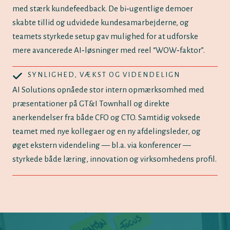
med stærk kundefeedback. De bi‑ugentlige demoer
skabte tillid og udvidede kundesamarbejderne, og
teamets styrkede setup gav mulighed for at udforske
mere avancerede AI‑løsninger med reel “WOW‑faktor”.
SYNLIGHED, VÆKST OG VIDENDELIGN
AI Solutions opnåede stor intern opmærksomhed med
præsentationer på GT&I Townhall og direkte
anerkendelser fra både CFO og CTO. Samtidig voksede
teamet med nye kollegaer og en ny afdelingsleder, og
øget ekstern videndeling — bl.a. via konferencer —
styrkede både læring, innovation og virksomhedens profil.