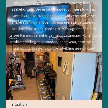
på, til stor tilfredshed for både teamet og blandt
stakeholders. Der er færre møder og mere fokus på
værdiskabelse, hvilket er eksemplificeret ved vores
demoer som nu har over 100 engagerede deltagere og
struktureret kunde-feedback. Men vigtigst af alt, så
hjælper Rasmus i øjenhøjde med udgangspunkt i aktuelle
problemstillinger og modenhedsniveau, som gør det
muligt at følge den positive udvikling uge-til-uge.”
situation