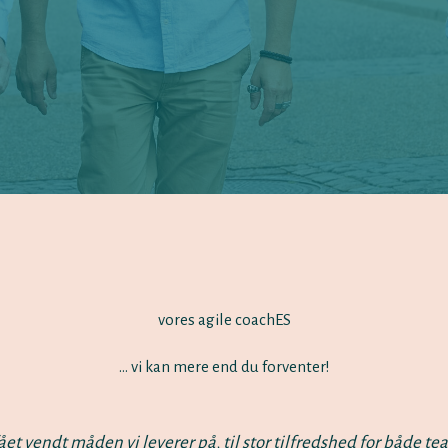
vores agile coachES
… vi kan mere end du forventer!
et vendt måden vi leverer på, til stor tilfredshed for både t