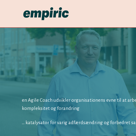
Gå
til
indholdet
en Agile Coach udvikler organisationens evne til at ar
kompleksitet og forandring
… katalysator for varig adfærdsændring og forbedret s