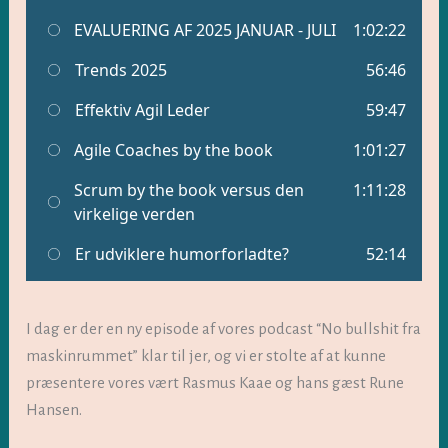
I dag er der en ny episode af vores podcast “No bullshit fra
maskinrummet” klar til jer, og vi er stolte af at kunne
præsentere vores vært Rasmus Kaae og hans gæst Rune
Hansen.