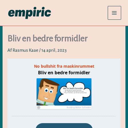
Gå
til
indholdet
Bliv en bedre formidler
Af
Rasmus Kaae
/
14 april, 2023