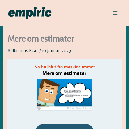
Gå
til
indholdet
Mere om estimater
Af
Rasmus Kaae
/
10 januar, 2023