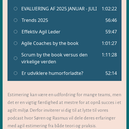
Estimering kan være en udfordring for mange teams, men
det er en vigtig færdighed at mestre for at opnå succes i et
agilt miljø. Derfor inviterer vi dig til at lytte til vores
podcast hvor Søren og Rasmus vil dele deres erfaringer
med agil estimering fra både teori og praksis.