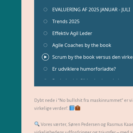
Dybt nede i “No bullshit fra maskinrummet” er v
virkelige verden”.
Vores værter, Søren Pedersen og Rasmus Kaae
virkelighedens udfordringer og triumfer – med a