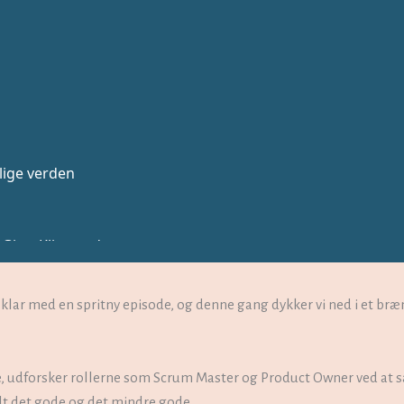
i klar med en spritny episode, og denne gang dykker vi ned i et b
, udforsker rollerne som Scrum Master og Product Owner ved at
lt det gode og det mindre gode.