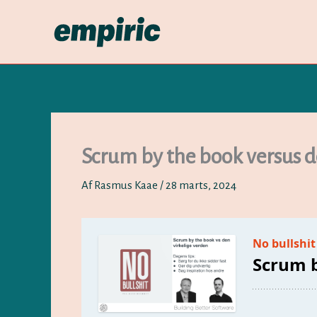
Gå
til
indholdet
Scrum by the book versus d
Af
Rasmus Kaae
/
28 marts, 2024