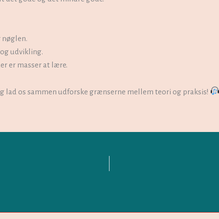
r nøglen.
 og udvikling.
er er masser at lære.
og lad os sammen udforske grænserne mellem teori og praksis!