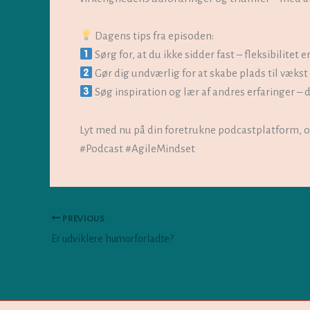
Dagens tips fra episoden:
Sørg for, at du ikke sidder fast – fleksibilitet e
Gør dig undværlig for at skabe plads til vækst
Søg inspiration og lær af andres erfaringer – d
Lyt med nu på din foretrukne podcastplatform, 
#Podcast #AgileMindset
PREVIOUS
Er udviklere humorforladte?