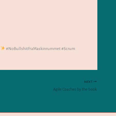
#NoBullshitFraMaskinrummet #Scrum
NEXT
Agile Coaches by the book