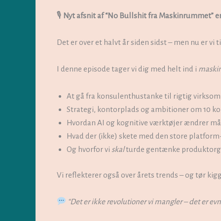
🎙
Nyt afsnit af “No Bullshit fra Maskinrummet” e
Det er over et halvt år siden sidst – men nu er vi t
I denne episode tager vi dig med helt ind i
maski
At gå fra konsulenthustanke til rigtig virkso
Strategi, kontorplads og ambitioner om 10 ko
Hvordan AI og kognitive værktøjer ændrer måd
Hvad der (ikke) skete med den store platform
Og hvorfor vi
skal
turde gentænke produktorgan
Vi reflekterer også over årets trends – og tør kig
“Det er ikke revolutioner vi mangler – det er ev