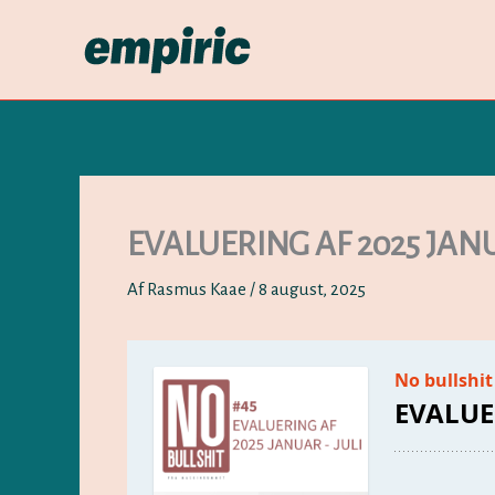
Gå
til
indholdet
EVALUERING AF 2025 JANU
Af
Rasmus Kaae
/
8 august, 2025