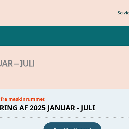
Servi
AR – JULI