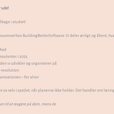
r ude!
ilbage i studiet!
nrummet
hos BuildingBetterSoftware. Vi deler ærligt og åbent, hvad
mhed
nsulenter i 2025
en vi udvikler og organiserer på
-revolution
isationen – for alvor
ge os selv i spejlet, når planerne ikke holder. Det handler om læri
nen til at reagere på dem, mens de