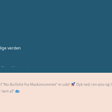
it af “No Bullshit fra Maskinrummet” er ude!
Dyk ned i en sjov og
lært af.”