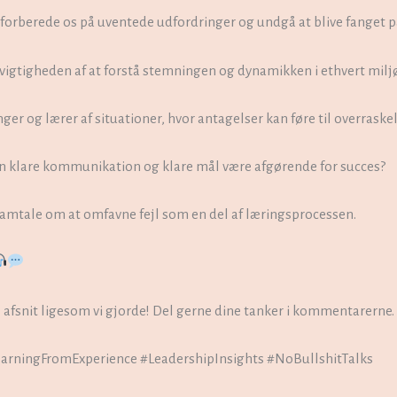
forberede os på uventede udfordringer og undgå at blive fanget p
gtigheden af at forstå stemningen og dynamikken i ethvert miljø
ger og lærer af situationer, hvor antagelser kan føre til overraskel
 klare kommunikation og klare mål være afgørende for succes?
mtale om at omfavne fejl som en del af læringsprocessen.
tte afsnit ligesom vi gjorde! Del gerne dine tanker i kommentarerne.
rningFromExperience #LeadershipInsights #NoBullshitTalks