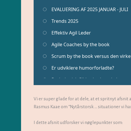
Vi er super glade for at dele, at et spritnyt afsn
Rasmus Kaae om “Nytårstorsk … situationer vi har 
I dette afsnit udforsker vi nøglepunkter som: