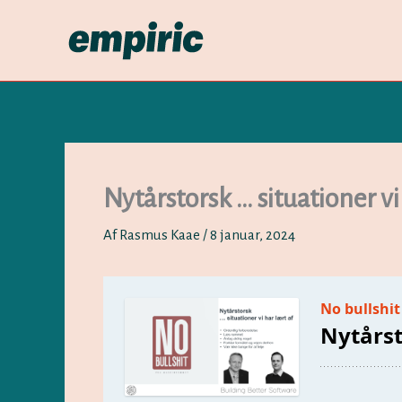
Gå
til
indholdet
Nytårstorsk … situationer vi 
Af
Rasmus Kaae
/
8 januar, 2024